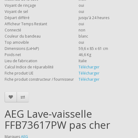
Voyant de rinçage
oui
Voyant de sel
oui
Départ différé
jusqu'à 24 heures
Afficheur Temps Restant
oui
Connecté
non
Couleur du bandeau
blanc
Top amovible
oui
Dimensions (LxHxP)
59,6 x 85 x 61 cm
Poids net
46,6 Kg
Lieu de fabrication
Italie
Calcul Indice de réparabilité
Télécharger
Fiche produit UE
Télécharger
Fiche produit constructeur / fournisseur
Télécharger
AEG Lave-vaisselle
FFB73617PW pas cher
Marques
AEG