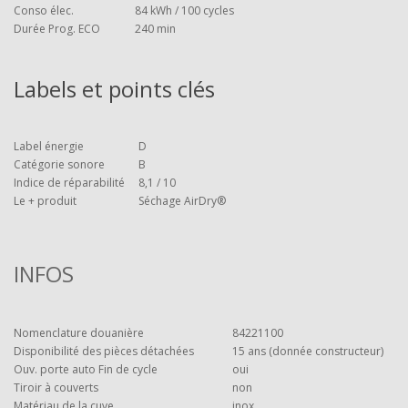
Conso élec.
84 kWh / 100 cycles
Durée Prog. ECO
240 min
Labels et points clés
Label énergie
D
Catégorie sonore
B
Indice de réparabilité
8,1 / 10
Le + produit
Séchage AirDry®
INFOS
Nomenclature douanière
84221100
Disponibilité des pièces détachées
15 ans (donnée constructeur)
Ouv. porte auto Fin de cycle
oui
Tiroir à couverts
non
Matériau de la cuve
inox