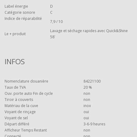
Label énergie
D
Catégorie sonore
C
Indice de réparabilité
7,9 / 10
Lavage et séchage rapides avec Quick&Shine
Le + produit
58’
INFOS
Nomenclature douanière
84221100
Taux de TVA
20 %
Ouv. porte auto Fin de cycle
non
Tiroir à couverts
non
Matériau de la cuve
inox
Voyant de rinçage
oui
Voyant de sel
oui
Départ différé
3-6-9 heures
Afficheur Temps Restant
non
Connecté
non