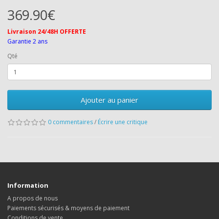
369.90€
Livraison 24/48H OFFERTE
Garantie 2 ans
Qté
Ajouter au panier
0 commentaires
/
Écrire une critique
Information
A propos de nous
Paiements sécurisés & moyens de paiement
Conditions de vente