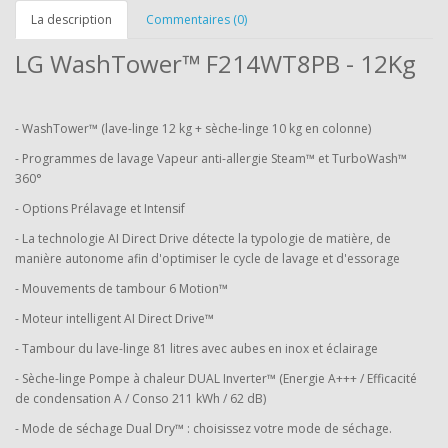
La description
Commentaires (0)
LG WashTower™ F214WT8PB - 12Kg
- WashTower™ (lave-linge 12 kg + sèche-linge 10 kg en colonne)
- Programmes de lavage Vapeur anti-allergie Steam™ et TurboWash™
360°
- Options Prélavage et Intensif
- La technologie AI Direct Drive détecte la typologie de matière, de
manière autonome afin d'optimiser le cycle de lavage et d'essorage
- Mouvements de tambour 6 Motion™
- Moteur intelligent AI Direct Drive™
- Tambour du lave-linge 81 litres avec aubes en inox et éclairage
- Sèche-linge Pompe à chaleur DUAL Inverter™ (Energie A+++ / Efficacité
de condensation A / Conso 211 kWh / 62 dB)
- Mode de séchage Dual Dry™ : choisissez votre mode de séchage.