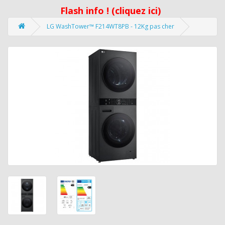
Flash info ! (cliquez ici)
LG WashTower™ F214WT8PB - 12Kg pas cher