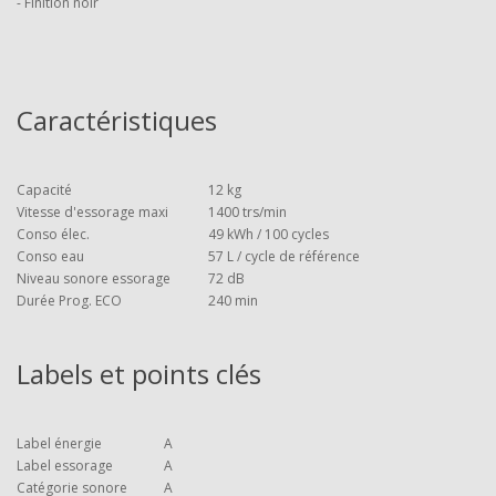
- Finition noir
Caractéristiques
Capacité
12 kg
Vitesse d'essorage maxi
1400 trs/min
Conso élec.
49 kWh / 100 cycles
Conso eau
57 L / cycle de référence
Niveau sonore essorage
72 dB
Durée Prog. ECO
240 min
Labels et points clés
Label énergie
A
Label essorage
A
Catégorie sonore
A