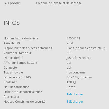
Le + produit
Colonne de lavage et de séchage
INFOS
Nomenclature douanière
84501111
Taux de TVA
20 %
Disponibilité des pièces détachées
5 ans (donnée constructeur)
Volume du tambour
81 L
Départ différé
jusqu'à 19 heures
Afficheur Temps Restant
oui
Connecté
oui
Top amovible
non concerné
Dimensions (LxHxP)
60 x 165,5 x 66 cm
Poids net
128 Kg
Lieu de fabrication
Corée
Fiche produit constructeur /
Télécharger
fournisseur
Notice / Consignes de sécurité
Télécharger