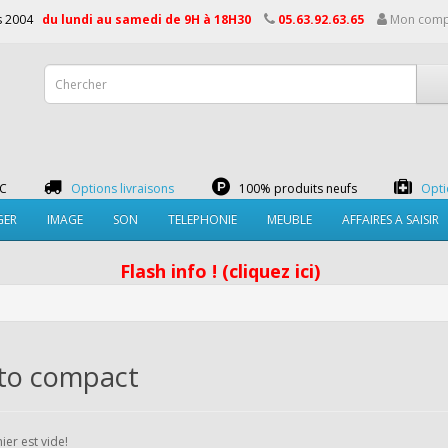
is 2004
du lundi au samedi de 9H à 18H30
05.63.92.63.65
Mon comp
TC
Options livraisons
100% produits neufs
Opti
GER
IMAGE
SON
TELEPHONIE
MEUBLE
AFFAIRES A SAISIR
Flash info ! (cliquez ici)
to compact
ier est vide!