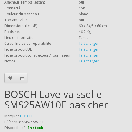
Afficheur Temps Restant
oui
Connecté
non
Couleur du bandeau
blanc
Top amovible
oui
Dimensions (LxHxP)
60 x 84,5 x 60 cm
Poids net
46,2 Kg
Lieu de fabrication
Turquie
Calcul Indice de réparabilité
Télécharger
Fiche produit UE
Télécharger
Fiche produit constructeur / fournisseur
Télécharger
Notice
Télécharger
BOSCH Lave-vaisselle
SMS25AW10F pas cher
Marques
BOSCH
Référence:SMS25AW10F
Disponibilité:
En stock