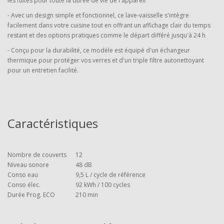
les fuites pour toute la durée de vie de l'appareil
- Avec un design simple et fonctionnel, ce lave-vaisselle s'intègre
facilement dans votre cuisine tout en offrant un affichage clair du temps
restant et des options pratiques comme le départ différé jusqu'à 24 h
- Conçu pour la durabilité, ce modèle est équipé d'un échangeur
thermique pour protéger vos verres et d'un triple filtre autonettoyant
pour un entretien facilité.
Caractéristiques
Nombre de couverts
12
Niveau sonore
48 dB
Conso eau
9,5 L / cycle de référence
Conso élec.
92 kWh / 100 cycles
Durée Prog. ECO
210 min