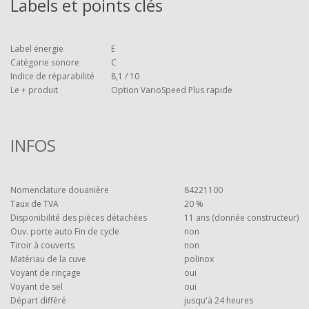
Labels et points clés
Label énergie
E
Catégorie sonore
C
Indice de réparabilité
8,1 / 10
Le + produit
Option VarioSpeed Plus rapide
INFOS
Nomenclature douanière
84221100
Taux de TVA
20 %
Disponibilité des pièces détachées
11 ans (donnée constructeur)
Ouv. porte auto Fin de cycle
non
Tiroir à couverts
non
Matériau de la cuve
polinox
Voyant de rinçage
oui
Voyant de sel
oui
Départ différé
jusqu'à 24 heures